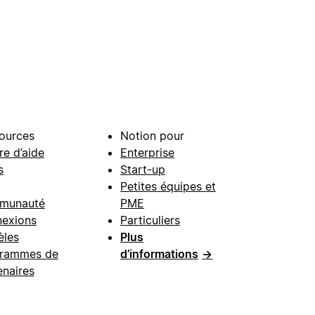
ources
Notion pour
re d’aide
Enterprise
s
Start-up
Petites équipes et
munauté
PME
exions
Particuliers
les
Plus
rammes de
d’informations
→
enaires