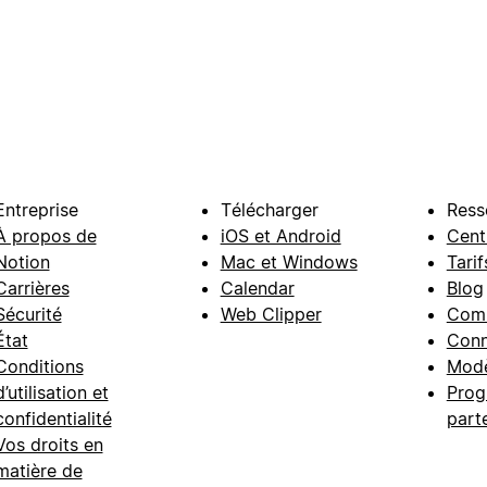
Entreprise
Télécharger
Ress
À propos de
iOS et Android
Cent
Notion
Mac et Windows
Tarif
Carrières
Calendar
Blog
Sécurité
Web Clipper
Com
État
Conn
Conditions
Modè
d’utilisation et
Prog
confidentialité
part
Vos droits en
matière de