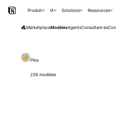
Produit
IA
Solutions
Ressources
Marketplace
Modèles
Agents
Consultant·es
Con
Pika
226 modèles