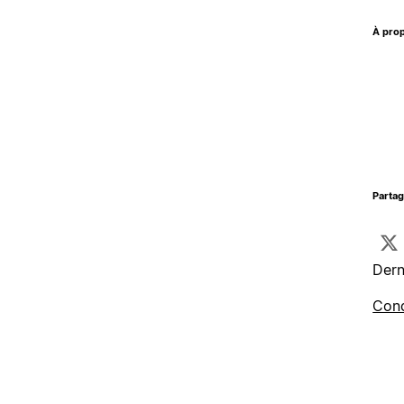
À prop
Parta
Dern
Cond