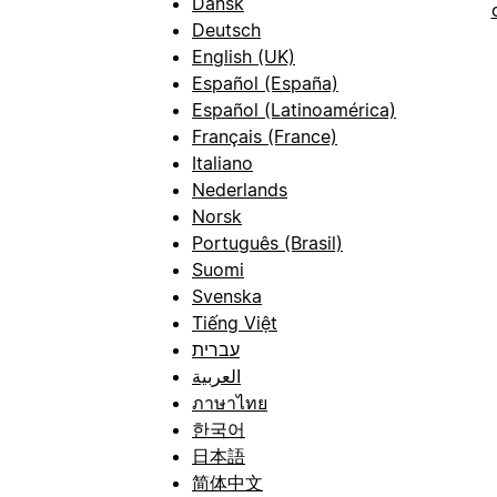
Dansk
Deutsch
English (UK)
Español (España)
Español (Latinoamérica)
Français (France)
Italiano
Nederlands
Norsk
Português (Brasil)
Suomi
Svenska
Tiếng Việt
עברית
العربية
ภาษาไทย
한국어
日本語
简体中文