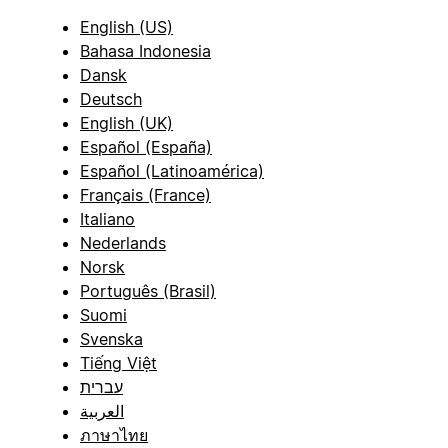
English (US)
Bahasa Indonesia
Dansk
Deutsch
English (UK)
Español (España)
Español (Latinoamérica)
Français (France)
Italiano
Nederlands
Norsk
Português (Brasil)
Suomi
Svenska
Tiếng Việt
עברית
العربية
ภาษาไทย