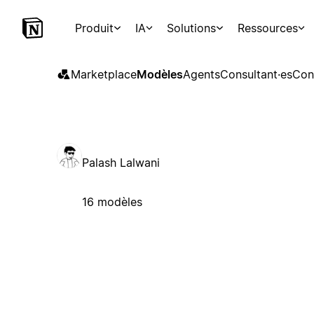
Produit
IA
Solutions
Ressources
Marketplace
Modèles
Agents
Consultant·es
Con
Palash Lalwani
16 modèles