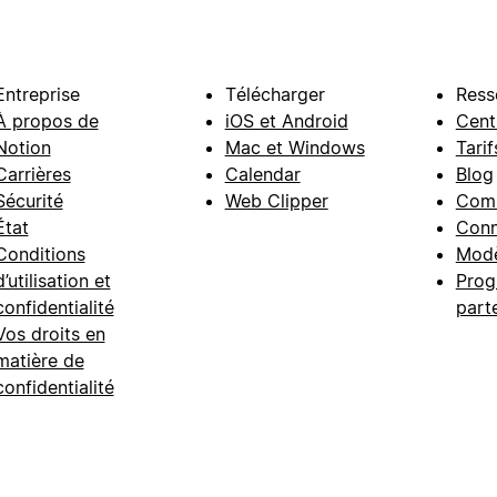
Entreprise
Télécharger
Ress
À propos de
iOS et Android
Cent
Notion
Mac et Windows
Tarif
Carrières
Calendar
Blog
Sécurité
Web Clipper
Com
État
Conn
Conditions
Modè
d’utilisation et
Prog
confidentialité
part
Vos droits en
matière de
confidentialité