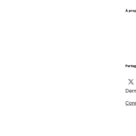
À prop
Parta
Dern
Cond