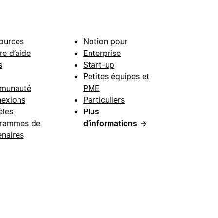
ources
Notion pour
re d’aide
Enterprise
s
Start-up
Petites équipes et
munauté
PME
exions
Particuliers
les
Plus
rammes de
d’informations
→
enaires