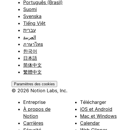
Português (Brasil)
Suomi
Svenska
Tiếng Việt
עברית
العربية
ภาษาไทย
한국어
日本語
简体中文
繁體中文
Paramètres des cookies
© 2026 Notion Labs, Inc.
Entreprise
Télécharger
À propos de
iOS et Android
Notion
Mac et Windows
Carrières
Calendar