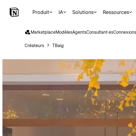
Produit
IA
Solutions
Ressources
Marketplace
Modèles
Agents
Consultant·es
Connexion
Créateurs
TBaig