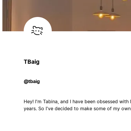
TBaig
@tbaig
Hey! I'm Tabina, and I have been obsessed with 
years. So I've decided to make some of my o