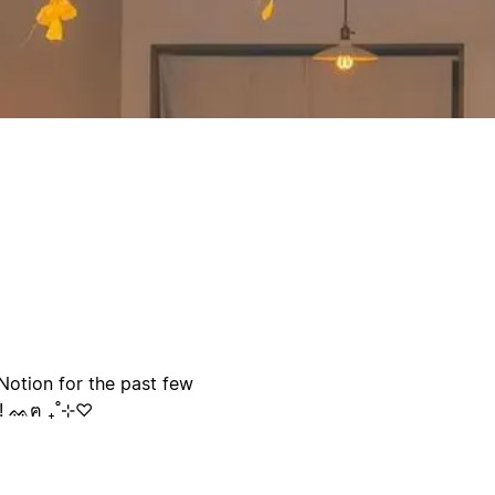
Notion for the past few
wn! ᨐฅ ₊˚⊹♡