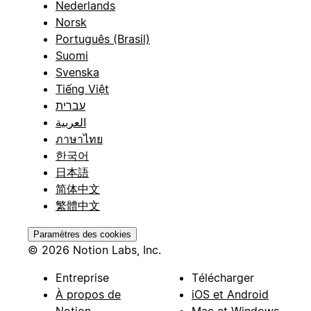
Nederlands
Norsk
Português (Brasil)
Suomi
Svenska
Tiếng Việt
עברית
العربية
ภาษาไทย
한국어
日本語
简体中文
繁體中文
Paramètres des cookies
© 2026 Notion Labs, Inc.
Entreprise
Télécharger
À propos de
iOS et Android
Notion
Mac et Windows