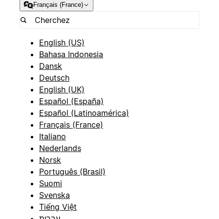
Français (France)
English (US)
Bahasa Indonesia
Dansk
Deutsch
English (UK)
Español (España)
Español (Latinoamérica)
Français (France)
Italiano
Nederlands
Norsk
Português (Brasil)
Suomi
Svenska
Tiếng Việt
עברית