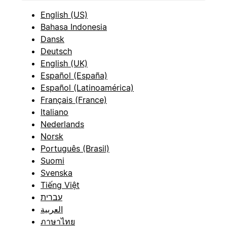
English (US)
Bahasa Indonesia
Dansk
Deutsch
English (UK)
Español (España)
Español (Latinoamérica)
Français (France)
Italiano
Nederlands
Norsk
Português (Brasil)
Suomi
Svenska
Tiếng Việt
עברית
العربية
ภาษาไทย