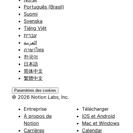
Português (Brasil)
Suomi
Svenska
Tiếng Việt
עברית
العربية
ภาษาไทย
한국어
日本語
简体中文
繁體中文
Paramètres des cookies
© 2026 Notion Labs, Inc.
Entreprise
Télécharger
À propos de
iOS et Android
Notion
Mac et Windows
Carrières
Calendar