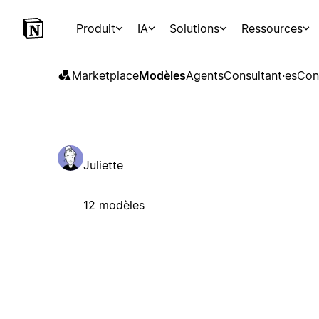
Produit
IA
Solutions
Ressources
Marketplace
Modèles
Agents
Consultant·es
Con
Juliette
12 modèles