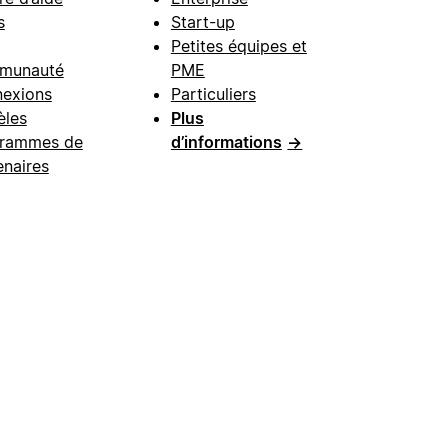
s
Start-up
Petites équipes et
munauté
PME
exions
Particuliers
les
Plus
rammes de
d’informations
→
enaires