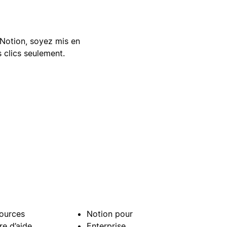
Notion, soyez mis en
 clics seulement.
ources
Notion pour
re d’aide
Enterprise