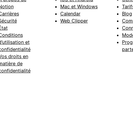
Notion
Mac et Windows
Tarif
Carrières
Calendar
Blog
Sécurité
Web Clipper
Com
État
Conn
Conditions
Modè
d’utilisation et
Prog
confidentialité
part
Vos droits en
matière de
confidentialité