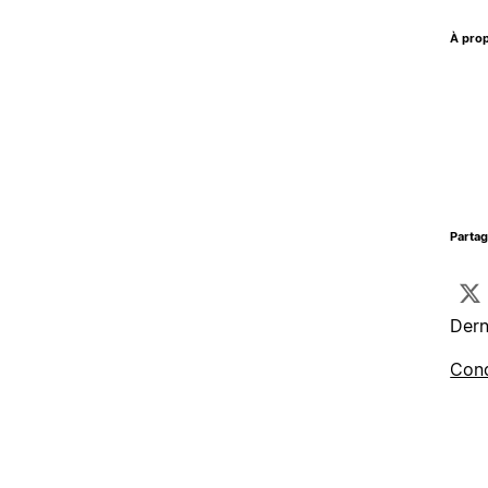
À prop
Parta
Dern
Cond