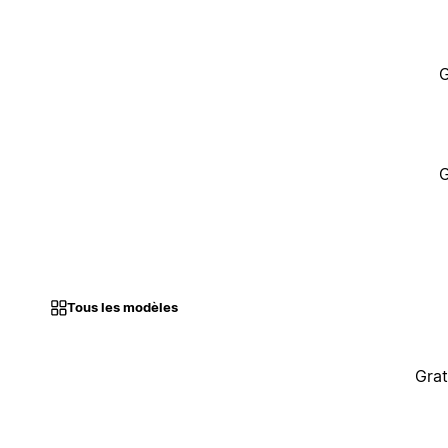
G
G
Tous les modèles
Grat