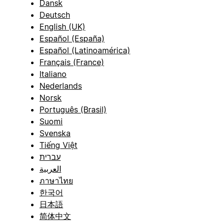
Dansk
Deutsch
English (UK)
Español (España)
Español (Latinoamérica)
Français (France)
Italiano
Nederlands
Norsk
Português (Brasil)
Suomi
Svenska
Tiếng Việt
עברית
العربية
ภาษาไทย
한국어
日本語
简体中文