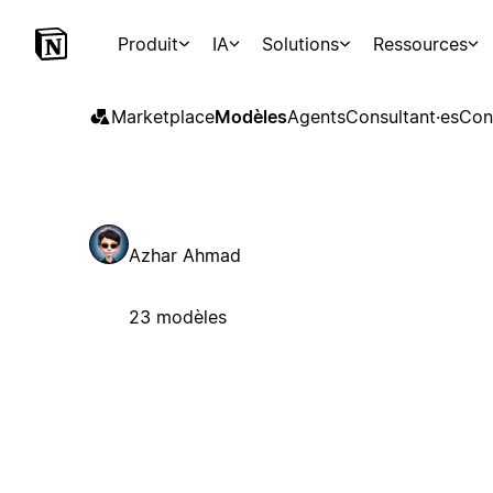
Produit
IA
Solutions
Ressources
Marketplace
Modèles
Agents
Consultant·es
Con
Azhar Ahmad
23 modèles