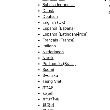
Bahasa Indonesia
Dansk
Deutsch
English (UK)
Español (España)
Español (Latinoamérica)
Français (France)
Italiano
Nederlands
Norsk
Português (Brasil)
Suomi
Svenska
Tiếng Việt
עברית
العربية
ภาษาไทย
한국어