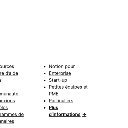
ources
Notion pour
re d’aide
Enterprise
s
Start-up
Petites équipes et
munauté
PME
exions
Particuliers
les
Plus
rammes de
d’informations
→
enaires