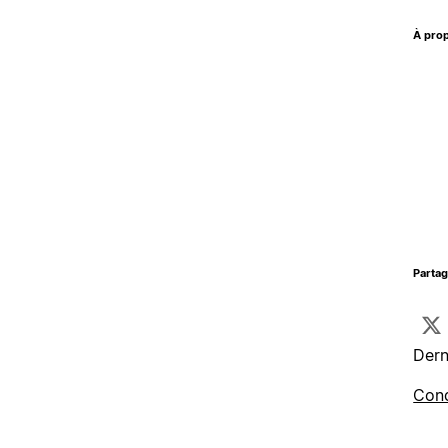
À prop
Parta
Dern
Cond