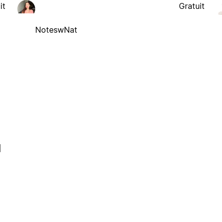
it
Gratuit
NoteswNat
l