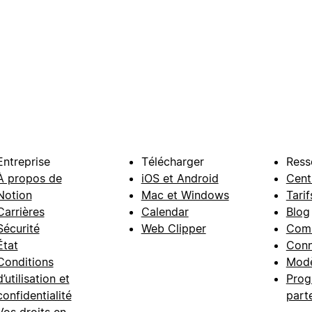
Entreprise
Télécharger
Ress
À propos de
iOS et Android
Cent
Notion
Mac et Windows
Tarif
Carrières
Calendar
Blog
Sécurité
Web Clipper
Com
État
Conn
Conditions
Modè
d’utilisation et
Prog
confidentialité
part