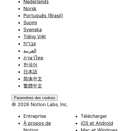
Nederlands
Norsk
Português (Brasil)
Suomi
Svenska
Tiếng Việt
עברית
العربية
ภาษาไทย
한국어
日本語
简体中文
繁體中文
Paramètres des cookies
© 2026 Notion Labs, Inc.
Entreprise
Télécharger
À propos de
iOS et Android
Notion
Mac et Windows