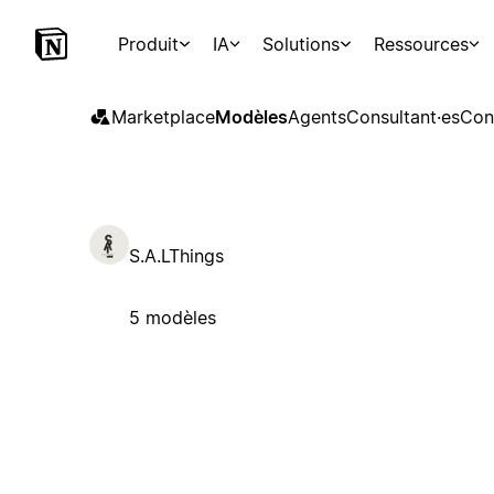
Produit
IA
Solutions
Ressources
Marketplace
Modèles
Agents
Consultant·es
Con
S.A.LThings
5 modèles