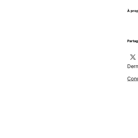
À prop
Parta
Dern
Cond