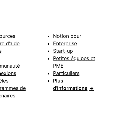
ources
Notion pour
re d’aide
Enterprise
s
Start-up
Petites équipes et
munauté
PME
exions
Particuliers
les
Plus
rammes de
d’informations
→
enaires