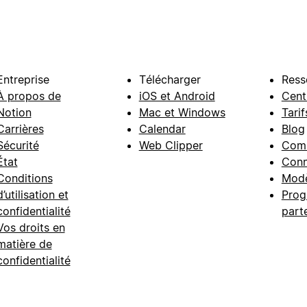
Entreprise
Télécharger
Ress
À propos de
iOS et Android
Cent
Notion
Mac et Windows
Tarif
Carrières
Calendar
Blog
Sécurité
Web Clipper
Com
État
Conn
Conditions
Modè
d’utilisation et
Prog
confidentialité
part
Vos droits en
matière de
confidentialité