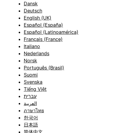
Dansk
Deutsch
English (UK)
Español (España)
Español (Latinoamérica)
Français (France)
Italiano
Nederlands
Norsk
Português (Brasil)
Suomi
Svenska
Tiếng Việt
עברית
العربية
ภาษาไทย
한국어
日本語
简体中文