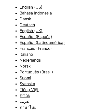
English (US)
Bahasa Indonesia
Dansk
Deutsch
English (UK)
Español (España)
Español (Latinoamérica)
Français (France)
Italiano
Nederlands
Norsk
Português (Brasil)
Suomi
Svenska
Tiếng Việt
עברית
العربية
ภาษาไทย