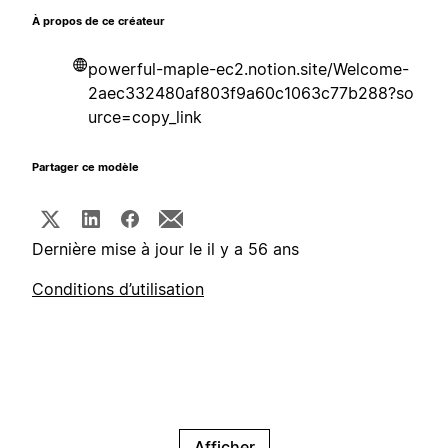
À propos de ce créateur
powerful-maple-ec2.notion.site/Welcome-
2aec332480af803f9a60c1063c77b288?so
urce=copy_link
Partager ce modèle
Dernière mise à jour le il y a 56 ans
Conditions d’utilisation
Afficher