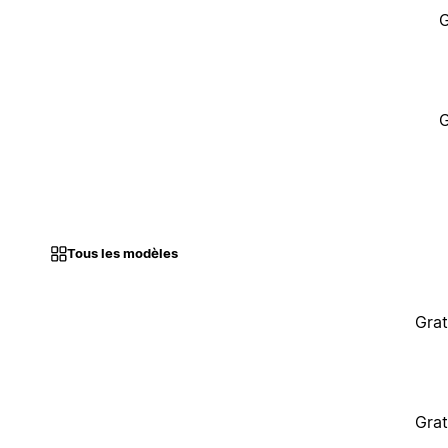
G
G
Tous les modèles
Grat
Grat