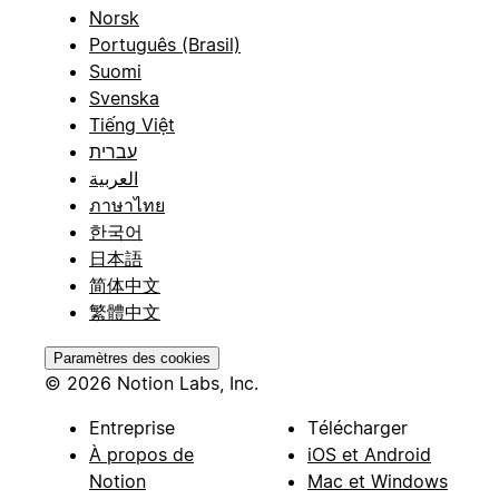
Norsk
Português (Brasil)
Suomi
Svenska
Tiếng Việt
עברית
العربية
ภาษาไทย
한국어
日本語
简体中文
繁體中文
Paramètres des cookies
© 2026 Notion Labs, Inc.
Entreprise
Télécharger
À propos de
iOS et Android
Notion
Mac et Windows