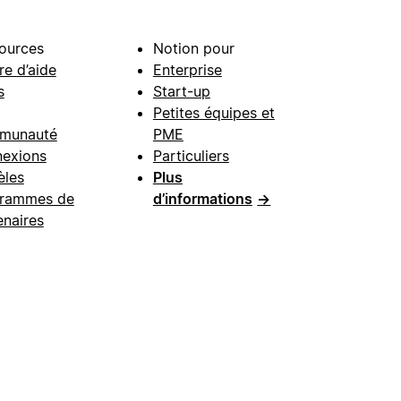
ources
Notion pour
re d’aide
Enterprise
s
Start-up
Petites équipes et
munauté
PME
exions
Particuliers
les
Plus
rammes de
d’informations
→
enaires