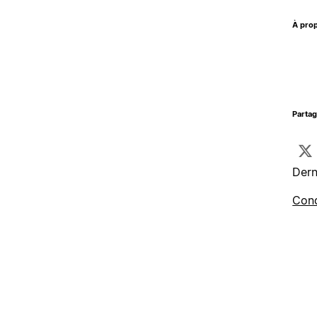
À prop
Parta
Dern
Cond