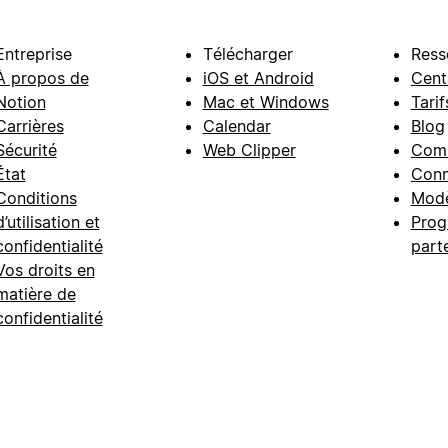
Entreprise
Télécharger
Ress
À propos de
iOS et Android
Cent
Notion
Mac et Windows
Tarif
Carrières
Calendar
Blog
Sécurité
Web Clipper
Com
État
Conn
Conditions
Modè
d’utilisation et
Prog
confidentialité
part
Vos droits en
matière de
confidentialité