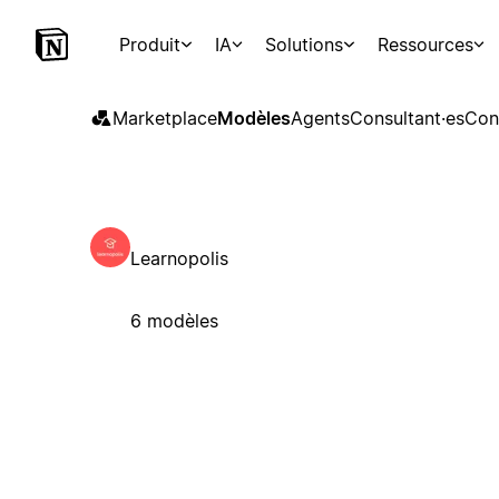
Produit
IA
Solutions
Ressources
Marketplace
Modèles
Agents
Consultant·es
Con
Learnopolis
6 modèles