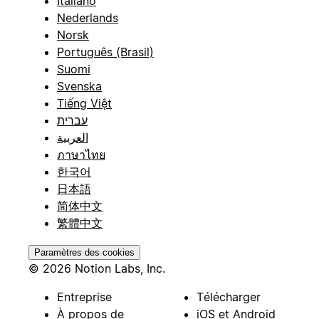
Italiano
Nederlands
Norsk
Português (Brasil)
Suomi
Svenska
Tiếng Việt
עברית
العربية
ภาษาไทย
한국어
日本語
简体中文
繁體中文
Paramètres des cookies
© 2026 Notion Labs, Inc.
Entreprise
Télécharger
À propos de
iOS et Android