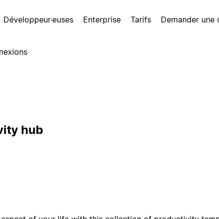
Développeur·euses
Enterprise
Tarifs
Demander une
nexions
vity hub
aspect of your life with this collection of productivity tem