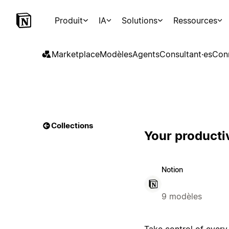
Produit
IA
Solutions
Ressources
Marketplace
Modèles
Agents
Consultant·es
Con
Collections
Your producti
Notion
9 modèles
Take control of every 