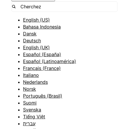
English (US)
Bahasa Indonesia
Dansk
Deutsch
English (UK)
Español (España)
Español (Latinoamérica)
Français (France)
Italiano
Nederlands
Norsk
Português (Brasil)
Suomi
Svenska
Tiếng Việt
עברית