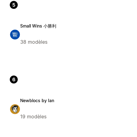
5
Small Wins 小勝利
38 modèles
6
Newblocs by Ian
19 modèles