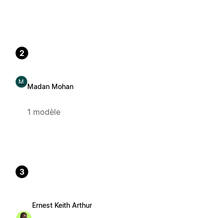
2
M
Madan Mohan
1 modèle
3
Ernest Keith Arthur