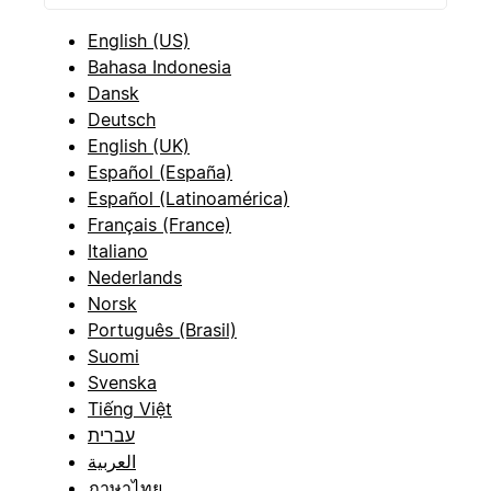
English (US)
Bahasa Indonesia
Dansk
Deutsch
English (UK)
Español (España)
Español (Latinoamérica)
Français (France)
Italiano
Nederlands
Norsk
Português (Brasil)
Suomi
Svenska
Tiếng Việt
עברית
العربية
ภาษาไทย