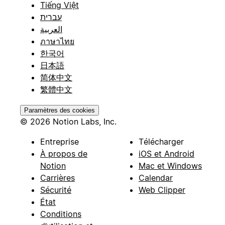
Tiếng Việt
עברית
العربية
ภาษาไทย
한국어
日本語
简体中文
繁體中文
Paramètres des cookies
© 2026 Notion Labs, Inc.
Entreprise
Télécharger
À propos de
iOS et Android
Notion
Mac et Windows
Carrières
Calendar
Sécurité
Web Clipper
État
Conditions