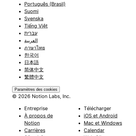
Português (Brasil)
Suomi
Svenska
Tiếng Việt
עברית
العربية
ภาษาไทย
한국어
日本語
简体中文
繁體中文
Paramètres des cookies
© 2026 Notion Labs, Inc.
Entreprise
Télécharger
À propos de
iOS et Android
Notion
Mac et Windows
Carrières
Calendar