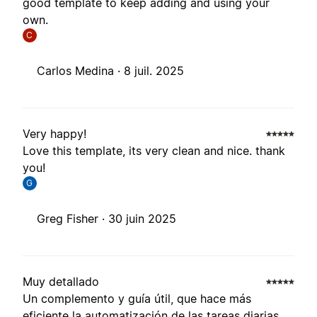
good template to keep adding and using your
own.
C
Carlos Medina ·
8 juil. 2025
Very happy!
Love this template, its very clean and nice. thank
you!
G
Greg Fisher ·
30 juin 2025
Muy detallado
Un complemento y guía útil, que hace más
eficiente la automatización de las tareas diarias.