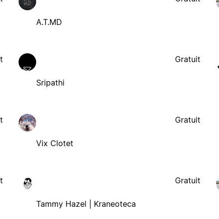
A.T.MD
t
Gratuit
Sripathi
t
Gratuit
Vix Clotet
t
Gratuit
Tammy Hazel | Kraneoteca