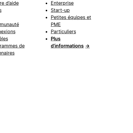
re d’aide
Enterprise
s
Start-up
Petites équipes et
munauté
PME
exions
Particuliers
les
Plus
rammes de
d’informations
→
enaires