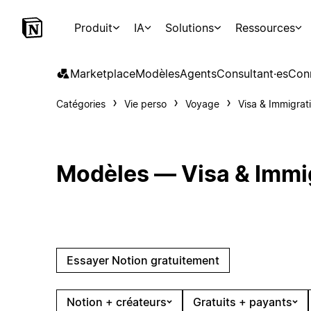
Produit
IA
Solutions
Ressources
Marketplace
Modèles
Agents
Consultant·es
Con
Catégories
Vie perso
Voyage
Visa & Immigrat
Modèles — Visa & Immi
Essayer Notion gratuitement
Notion + créateurs
Gratuits + payants