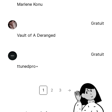
Marlene Konu
Gratuit
Vault of A Deranged
Gratuit
ttunedpro⋆
1
2
3
→