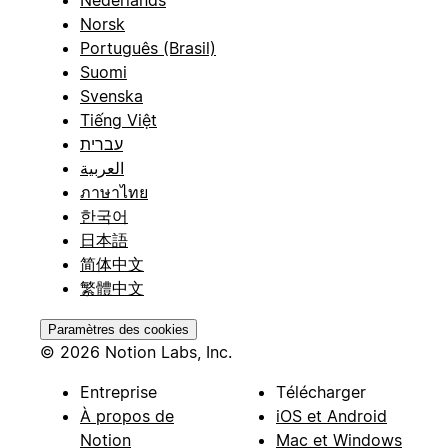
Norsk
Português (Brasil)
Suomi
Svenska
Tiếng Việt
עברית
العربية
ภาษาไทย
한국어
日本語
简体中文
繁體中文
Paramètres des cookies
© 2026 Notion Labs, Inc.
Entreprise
Télécharger
À propos de
iOS et Android
Notion
Mac et Windows