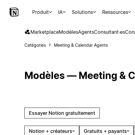
Produit
IA
Solutions
Ressources
Marketplace
Modèles
Agents
Consultant·es
Con
Catégories
Meeting & Calendar Agents
Modèles — Meeting & C
Essayer Notion gratuitement
Notion + créateurs
Gratuits + payants