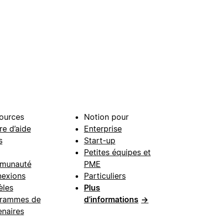
ources
Notion pour
re d’aide
Enterprise
s
Start-up
Petites équipes et
munauté
PME
exions
Particuliers
les
Plus
rammes de
d’informations
→
enaires