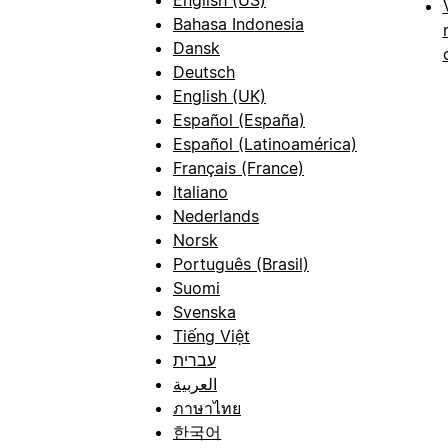
Bahasa Indonesia
Dansk
Deutsch
English (UK)
Español (España)
Español (Latinoamérica)
Français (France)
Italiano
Nederlands
Norsk
Português (Brasil)
Suomi
Svenska
Tiếng Việt
עברית
العربية
ภาษาไทย
한국어