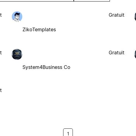
t
Gratuit
ZikoTemplates
t
Gratuit
System4Business Co
t
1