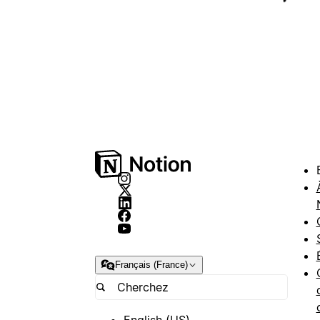
Français (France)
English (US)