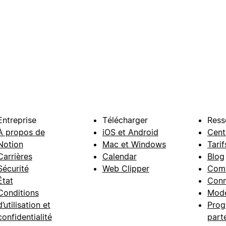
Entreprise
Télécharger
Ress
À propos de
iOS et Android
Cent
Notion
Mac et Windows
Tarif
Carrières
Calendar
Blog
Sécurité
Web Clipper
Com
État
Conn
Conditions
Modè
d’utilisation et
Prog
confidentialité
part