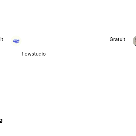
it
Gratuit
flowstudio
g