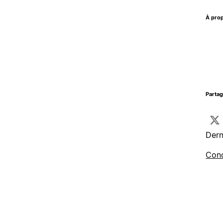
À prop
Parta
Dern
Cond