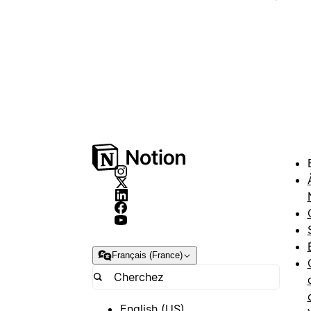
Français (France)
English (US)