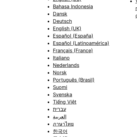
Bahasa Indonesia
Dansk
Deutsch
English (UK)
Español (España)
Español (Latinoamérica)
Français (France)
Italiano
Nederlands
Norsk
Português (Brasil)
Suomi
Svenska
Tiếng Việt
עברית
العربية
ภาษาไทย
한국어