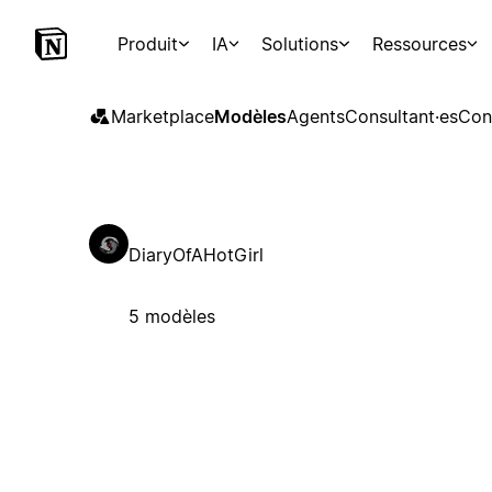
Produit
IA
Solutions
Ressources
Marketplace
Modèles
Agents
Consultant·es
Con
DiaryOfAHotGirl
5 modèles