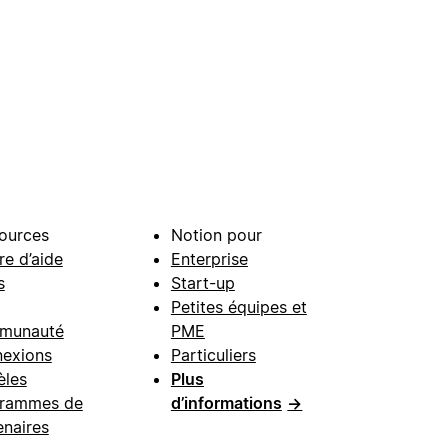
ources
Notion pour
re d’aide
Enterprise
s
Start-up
Petites équipes et
munauté
PME
exions
Particuliers
les
Plus
rammes de
d’informations
→
enaires