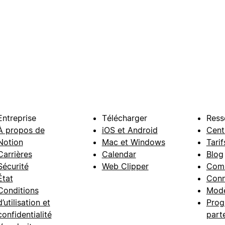
Entreprise
Télécharger
Ress
À propos de
iOS et Android
Cent
Notion
Mac et Windows
Tarif
Carrières
Calendar
Blog
Sécurité
Web Clipper
Com
État
Conn
Conditions
Modè
d’utilisation et
Prog
confidentialité
part