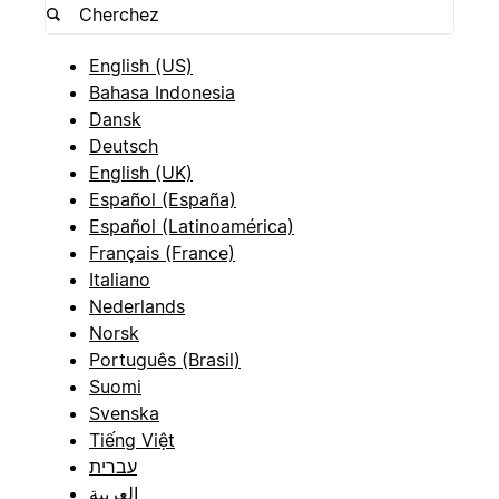
English (US)
Bahasa Indonesia
Dansk
Deutsch
English (UK)
Español (España)
Español (Latinoamérica)
Français (France)
Italiano
Nederlands
Norsk
Português (Brasil)
Suomi
Svenska
Tiếng Việt
עברית
العربية