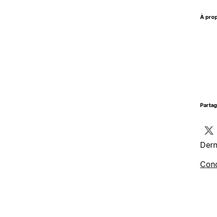
À prop
Parta
Dern
Cond