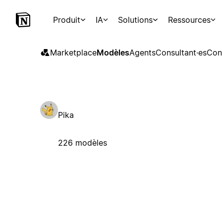
Produit
IA
Solutions
Ressources
Marketplace
Modèles
Agents
Consultant·es
Con
Pika
226 modèles