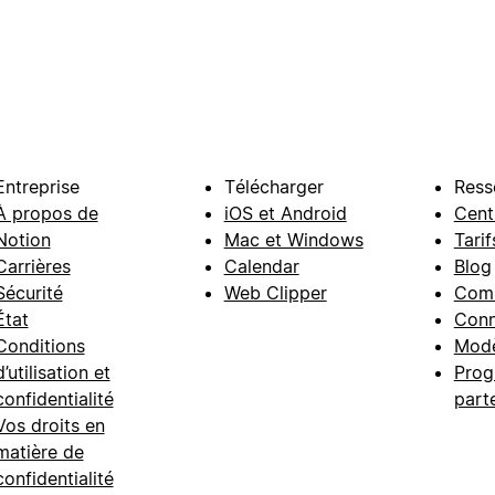
Entreprise
Télécharger
Ress
À propos de
iOS et Android
Cent
Notion
Mac et Windows
Tarif
Carrières
Calendar
Blog
Sécurité
Web Clipper
Com
État
Conn
Conditions
Modè
d’utilisation et
Prog
confidentialité
part
Vos droits en
matière de
confidentialité