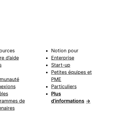
ources
Notion pour
re d’aide
Enterprise
s
Start-up
Petites équipes et
munauté
PME
exions
Particuliers
les
Plus
rammes de
d’informations
→
enaires