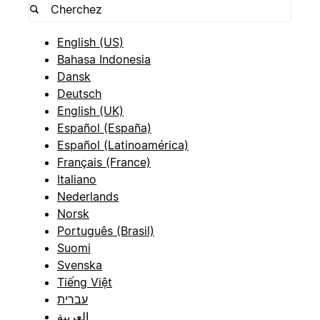
English (US)
Bahasa Indonesia
Dansk
Deutsch
English (UK)
Español (España)
Español (Latinoamérica)
Français (France)
Italiano
Nederlands
Norsk
Português (Brasil)
Suomi
Svenska
Tiếng Việt
עברית
العربية