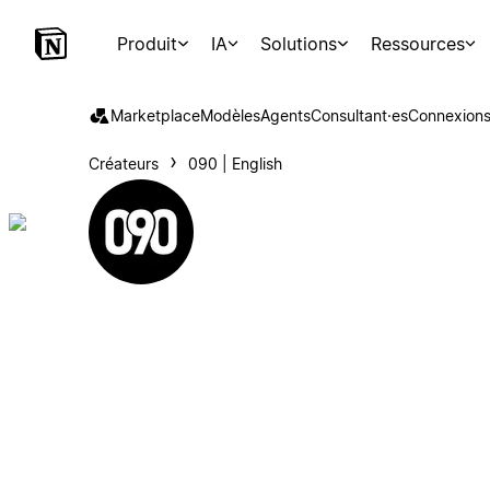
Produit
IA
Solutions
Ressources
Marketplace
Modèles
Agents
Consultant·es
Connexion
Créateurs
090 | English