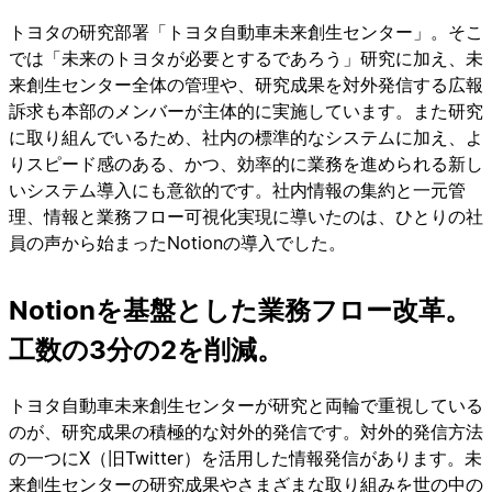
トヨタの研究部署「トヨタ自動車未来創生センター」。そこ
では「未来のトヨタが必要とするであろう」研究に加え、未
来創生センター全体の管理や、研究成果を対外発信する広報
訴求も本部のメンバーが主体的に実施しています。また研究
に取り組んでいるため、社内の標準的なシステムに加え、よ
りスピード感のある、かつ、効率的に業務を進められる新し
いシステム導入にも意欲的です。社内情報の集約と一元管
理、情報と業務フロー可視化実現に導いたのは、ひとりの社
員の声から始まったNotionの導入でした。
Notionを基盤とした業務フロー改革。
工数の3分の2を削減。
トヨタ自動車未来創生センターが研究と両輪で重視している
のが、研究成果の積極的な対外的発信です。対外的発信方法
の一つにX（旧Twitter）を活用した情報発信があります。未
来創生センターの研究成果やさまざまな取り組みを世の中の