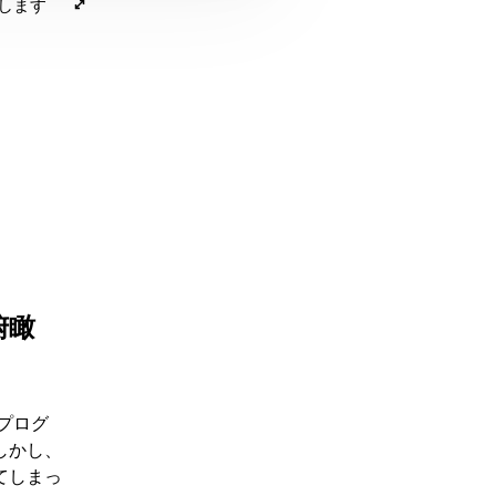
決します
俯瞰
ープログ
しかし、
てしまっ