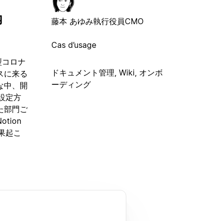
内
藤本 あゆみ
執行役員CMO
Cas d’usage
新型コロナ
ドキュメント管理, Wiki, オンボ
スに来る
ーディング
な中、開
の設定方
た部門ご
ion
果起こ