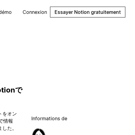
 démo
Connexion
Essayer Notion gratuitement
ionで
ントをオン
Informations de
で情報
ました。