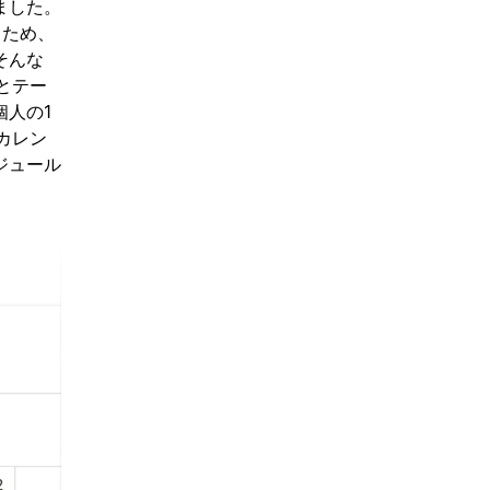
ました。
るため、
そんな
とテー
人の1
カレン
ジュール