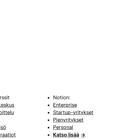
rssit
Notion:
keskus
Enterprise
oittelu
Startup-yritykset
i
Pienyritykset
isö
Personal
raatiot
Katso lisää
→