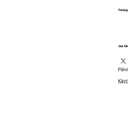
Tietoja
Jaa tä
Päiv
Käyt