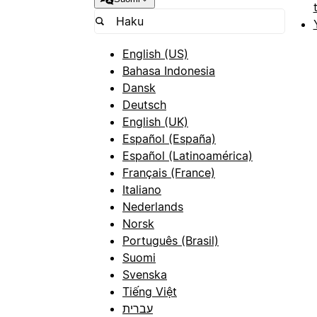
English (US)
Bahasa Indonesia
Dansk
Deutsch
English (UK)
Español (España)
Español (Latinoamérica)
Français (France)
Italiano
Nederlands
Norsk
Português (Brasil)
Suomi
Svenska
Tiếng Việt
עברית