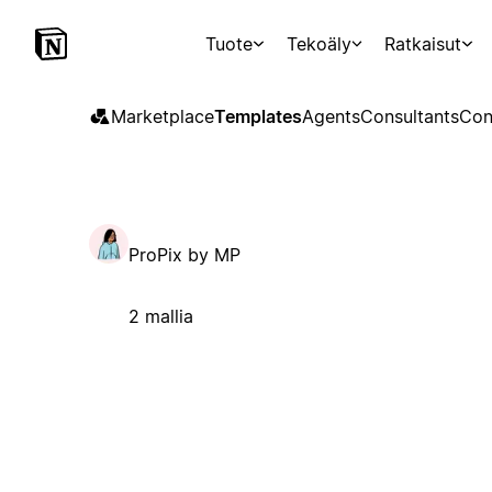
Tuote
Tekoäly
Ratkaisut
Marketplace
Templates
Agents
Consultants
Con
ProPix by MP
2 mallia