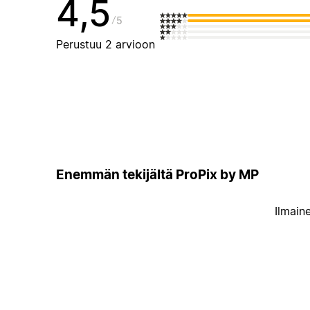
4,5
5
Perustuu 2 arvioon
Enemmän tekijältä ProPix by MP
Ilmain