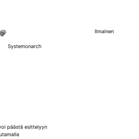
Ilmainen
Systemonarch
voi päästä esittelyyn
uutamalla