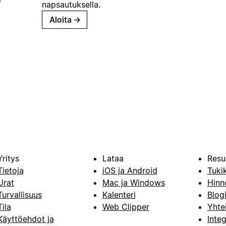
napsautuksella.
Aloita
→
Yritys
Lataa
Resu
Tietoja
iOS ja Android
Tuki
Urat
Mac ja Windows
Hinn
Turvallisuus
Kalenteri
Blog
Tila
Web Clipper
Yhte
Käyttöehdot ja
Integ