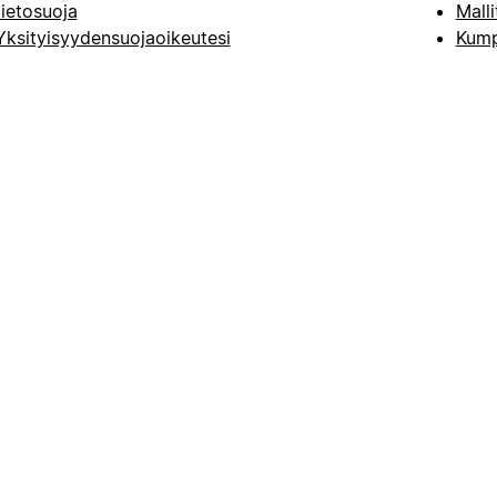
tietosuoja
Malli
Yksityisyydensuojaoikeutesi
Kump