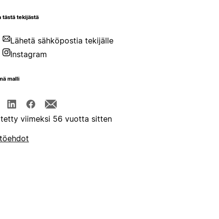
 tästä tekijästä
Lähetä sähköpostia tekijälle
Instagram
mä malli
itetty viimeksi 56 vuotta sitten
töehdot