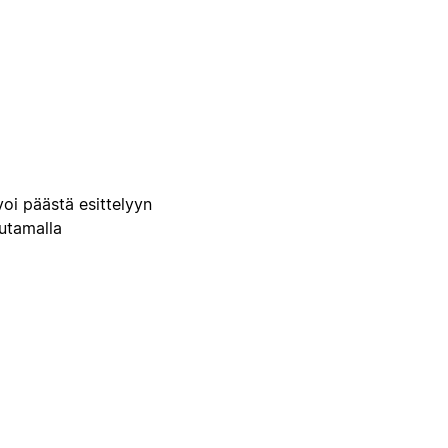
voi päästä esittelyyn
uutamalla