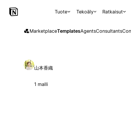
Tuote
Tekoäly
Ratkaisut
Marketplace
Templates
Agents
Consultants
Con
山本香織
1 malli