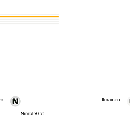
en
Ilmainen
NimbleGot