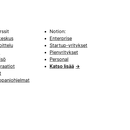
rssit
Notion:
keskus
Enterprise
oittelu
Startup-yritykset
i
Pienyritykset
isö
Personal
raatiot
Katso lisää
→
t
paniohjelmat