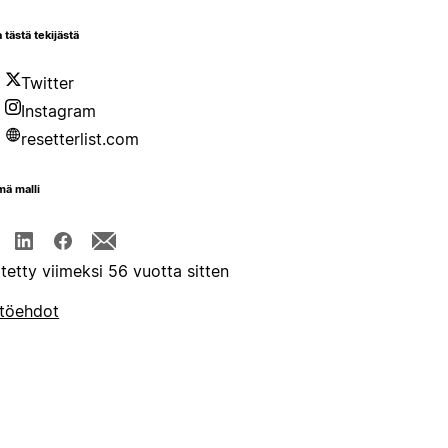
 tästä tekijästä
Twitter
Instagram
resetterlist.com
mä malli
itetty viimeksi 56 vuotta sitten
töehdot