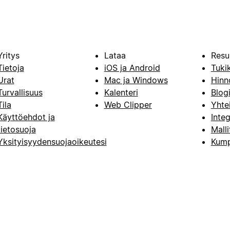
Yritys
Lataa
Resu
Tietoja
iOS ja Android
Tuki
Urat
Mac ja Windows
Hinn
Turvallisuus
Kalenteri
Blog
Tila
Web Clipper
Yhte
Käyttöehdot ja
Integ
tietosuoja
Malli
Yksityisyydensuojaoikeutesi
Kump