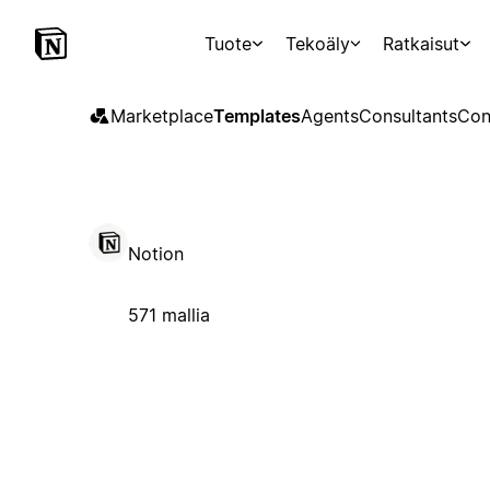
Tuote
Tekoäly
Ratkaisut
Marketplace
Templates
Agents
Consultants
Con
Notion
571 mallia