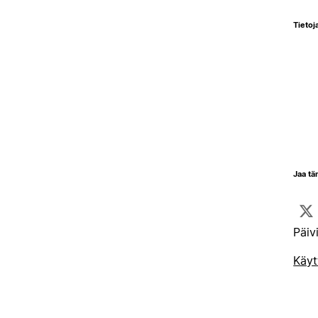
Tietoja
Jaa tä
Päiv
Käyt