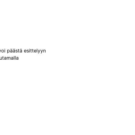
voi päästä esittelyyn
uutamalla