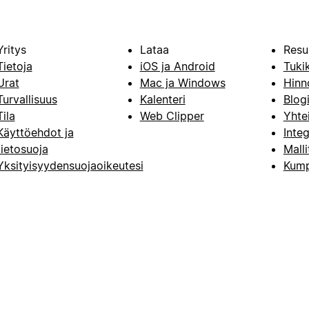
Yritys
Lataa
Resu
Tietoja
iOS ja Android
Tuki
Urat
Mac ja Windows
Hinn
Turvallisuus
Kalenteri
Blog
Tila
Web Clipper
Yhte
Käyttöehdot ja
Integ
tietosuoja
Malli
Yksityisyydensuojaoikeutesi
Kump