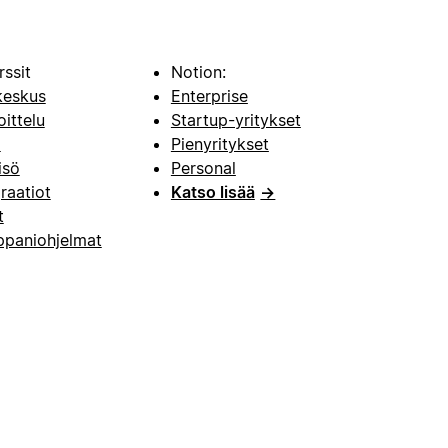
rssit
Notion:
keskus
Enterprise
oittelu
Startup-yritykset
i
Pienyritykset
isö
Personal
raatiot
Katso lisää
→
t
paniohjelmat