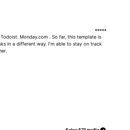
 Todoist. Monday.com . So far, this template is
ks in a different way. I'm able to stay on track
ner.
Selaa 571 mallia