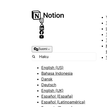
Suomi
English (US)
Bahasa Indonesia
Dansk
Deutsch
English (UK)
Español (España)
Español (Latinoamérica)