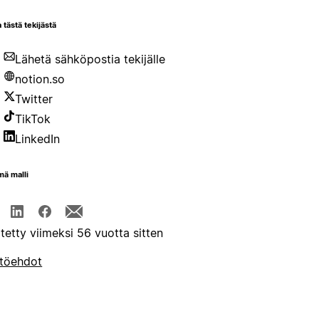
 tästä tekijästä
Lähetä sähköpostia tekijälle
notion.so
Twitter
TikTok
LinkedIn
mä malli
itetty viimeksi 56 vuotta sitten
töehdot