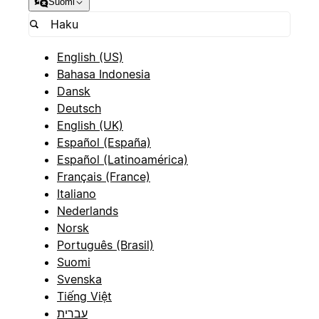
Suomi
English (US)
Bahasa Indonesia
Dansk
Deutsch
English (UK)
Español (España)
Español (Latinoamérica)
Français (France)
Italiano
Nederlands
Norsk
Português (Brasil)
Suomi
Svenska
Tiếng Việt
עברית