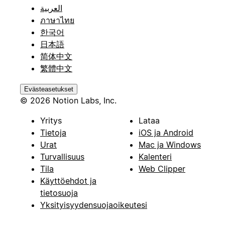
العربية
ภาษาไทย
한국어
日本語
简体中文
繁體中文
Evästeasetukset
© 2026 Notion Labs, Inc.
Yritys
Lataa
Tietoja
iOS ja Android
Urat
Mac ja Windows
Turvallisuus
Kalenteri
Tila
Web Clipper
Käyttöehdot ja
tietosuoja
Yksityisyydensuojaoikeutesi