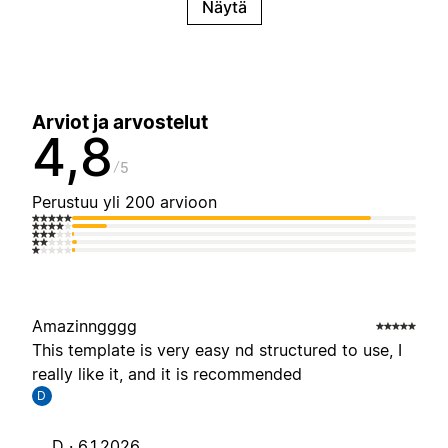
Näytä
Arviot ja arvostelut
4,8
5
Perustuu yli 200 arvioon
Amazinngggg
This template is very easy nd structured to use, I
really like it, and it is recommended
D
D ·
6.1.2026