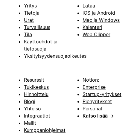
Yritys
Lataa
Tietoja
iOS ja Android
Urat
Mac ja Windows
Turvallisuus
Kalenteri
Tila
Web Clipper
Käyttöehdot ja
tietosuoja
Yksityisyydensuojaoikeutesi
Resurssit
Notion:
Tukikeskus
Enterprise
Hinnoittelu
Startup-yritykset
Blogi
Pienyritykset
Yhteisö
Personal
Integraatiot
Katso lisää
→
Mallit
Kumppaniohjelmat