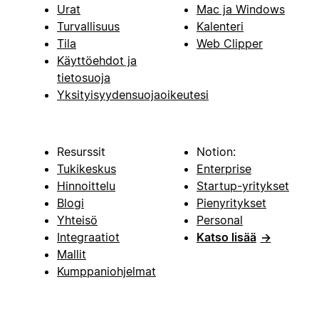
Urat
Mac ja Windows
Turvallisuus
Kalenteri
Tila
Web Clipper
Käyttöehdot ja
tietosuoja
Yksityisyydensuojaoikeutesi
Resurssit
Notion:
Tukikeskus
Enterprise
Hinnoittelu
Startup-yritykset
Blogi
Pienyritykset
Yhteisö
Personal
Integraatiot
Katso lisää
→
Mallit
Kumppaniohjelmat