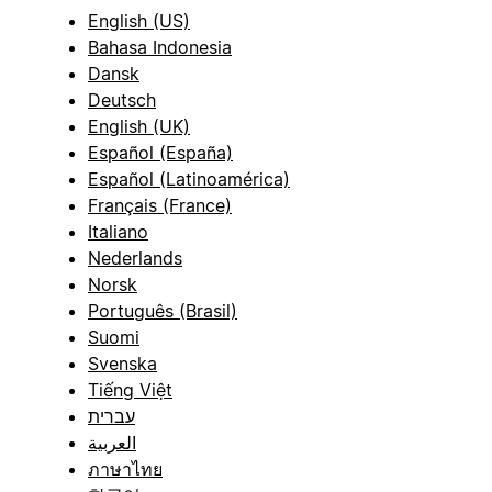
English (US)
Bahasa Indonesia
Dansk
Deutsch
English (UK)
Español (España)
Español (Latinoamérica)
Français (France)
Italiano
Nederlands
Norsk
Português (Brasil)
Suomi
Svenska
Tiếng Việt
עברית
العربية
ภาษาไทย