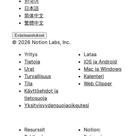
한국어
日本語
简体中文
繁體中文
Evästeasetukset
© 2026 Notion Labs, Inc.
Yritys
Lataa
Tietoja
iOS ja Android
Urat
Mac ja Windows
Turvallisuus
Kalenteri
Tila
Web Clipper
Käyttöehdot ja
tietosuoja
Yksityisyydensuojaoikeutesi
Resurssit
Notion: