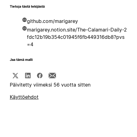
Tietoja tästä tekijästä
github.com/marigarey
marigarey.notion.site/The-Calamari-Daily-2
fdc12b19b354c01945f6fb449316db8?pvs
=4
Jaa tämä malli
Päivitetty viimeksi 56 vuotta sitten
Käyttöehdot