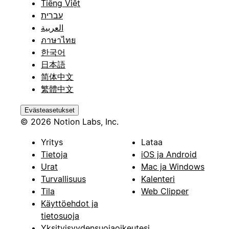
Tiếng Việt
עברית
العربية
ภาษาไทย
한국어
日本語
简体中文
繁體中文
Evästeasetukset
© 2026 Notion Labs, Inc.
Yritys
Lataa
Tietoja
iOS ja Android
Urat
Mac ja Windows
Turvallisuus
Kalenteri
Tila
Web Clipper
Käyttöehdot ja
tietosuoja
Yksityisyydensuojaoikeutesi