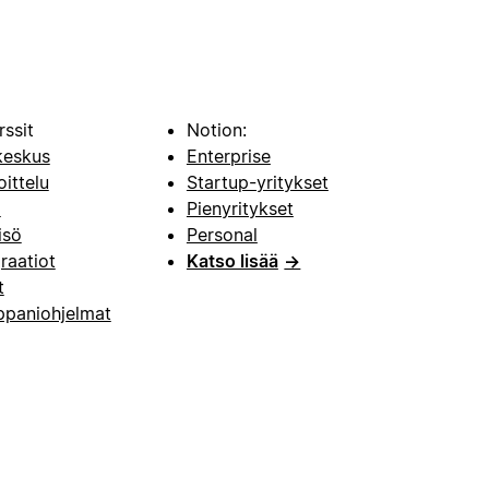
rssit
Notion:
keskus
Enterprise
oittelu
Startup-yritykset
i
Pienyritykset
isö
Personal
raatiot
Katso lisää
→
t
paniohjelmat