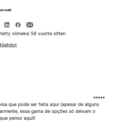
mä malli
itetty viimeksi 56 vuotta sitten
töehdot
sa que pode ser feita aqui (apesar de alguns
cularmente, essa gama de opções só deixam o
que penso aqui!!