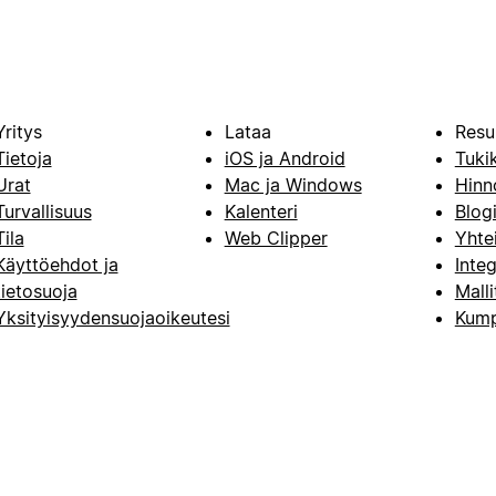
Yritys
Lataa
Resu
Tietoja
iOS ja Android
Tuki
Urat
Mac ja Windows
Hinn
Turvallisuus
Kalenteri
Blog
Tila
Web Clipper
Yhte
Käyttöehdot ja
Integ
tietosuoja
Malli
Yksityisyydensuojaoikeutesi
Kump