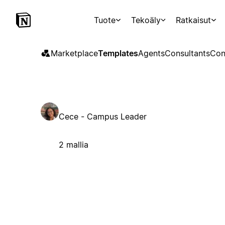
Tuote
Tekoäly
Ratkaisut
Marketplace
Templates
Agents
Consultants
Con
Cece - Campus Leader
2 mallia