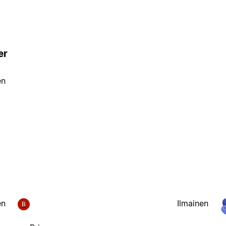
er
en
en
Ilmainen
B