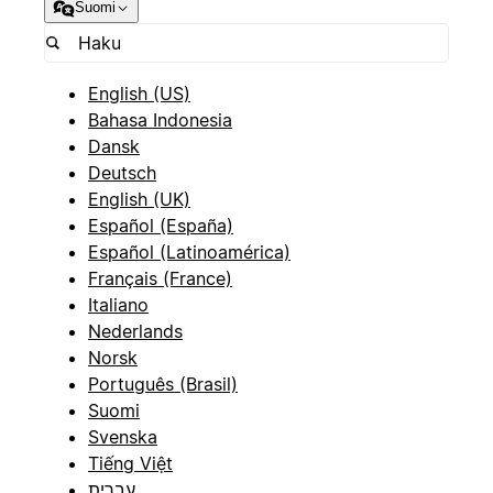
Suomi
English (US)
Bahasa Indonesia
Dansk
Deutsch
English (UK)
Español (España)
Español (Latinoamérica)
Français (France)
Italiano
Nederlands
Norsk
Português (Brasil)
Suomi
Svenska
Tiếng Việt
עברית