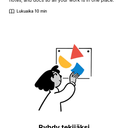
notes, and docs so all your work is in one place.
Lukuaika 10 min
Ryhdy tekijäksi