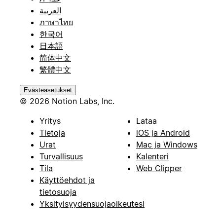
العربية
ภาษาไทย
한국어
日本語
简体中文
繁體中文
Evästeasetukset
© 2026 Notion Labs, Inc.
Yritys
Lataa
Tietoja
iOS ja Android
Urat
Mac ja Windows
Turvallisuus
Kalenteri
Tila
Web Clipper
Käyttöehdot ja
tietosuoja
Yksityisyydensuojaoikeutesi