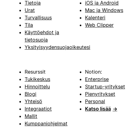
Tietoja
iOS ja Android
Urat
Mac ja Windows
Turvallisuus
Kalenteri
Tila
Web Clipper
Käyttöehdot ja
tietosuoja
Yksityisyydensuojaoikeutesi
Resurssit
Notion:
Tukikeskus
Enterprise
Hinnoittelu
Startup-yritykset
Blogi
Pienyritykset
Yhteisö
Personal
Integraatiot
Katso lisää
→
Mallit
Kumppaniohjelmat