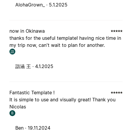
AlohaGrown_ ·
5.1.2025
now in Okinawa
thanks for the useful template! having nice time in
my trip now, can't wait to plan for another.
詣
詣涵 王 ·
4.1.2025
Fantastic Template !
It is simple to use and visually great! Thank you
Nicolas
B
Ben ·
19.11.2024