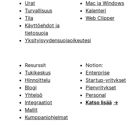
Urat
Mac ja Windows
Turvallisuus
Kalenteri
Tila
Web Clipper
Käyttöehdot ja
tietosuoja
Yksityisyydensuojaoikeutesi
Resurssit
Notion:
Tukikeskus
Enterprise
Hinnoittelu
Startup-yritykset
Blogi
Pienyritykset
Yhteisö
Personal
Integraatiot
Katso lisää
→
Mallit
Kumppaniohjelmat