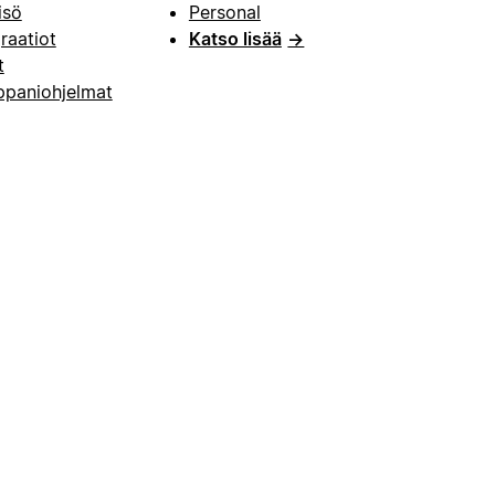
isö
Personal
raatiot
Katso lisää
→
t
paniohjelmat