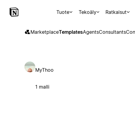
Tuote
Tekoäly
Ratkaisut
Marketplace
Templates
Agents
Consultants
Con
MyThoo
1 malli