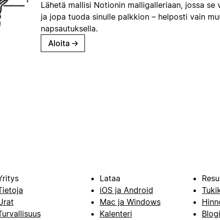
Lähetä mallisi Notionin malligalleriaan, jossa se 
ja jopa tuoda sinulle palkkion – helposti vain m
napsautuksella.
Aloita
→
Yritys
Lataa
Resu
Tietoja
iOS ja Android
Tuki
Urat
Mac ja Windows
Hinn
Turvallisuus
Kalenteri
Blog