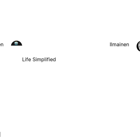
en
Ilmainen
Life Simplified
l