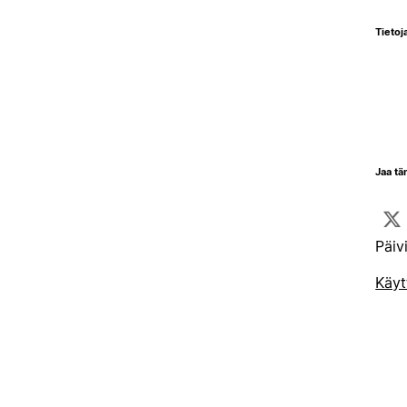
Tietoja
Jaa tä
Päiv
Käyt