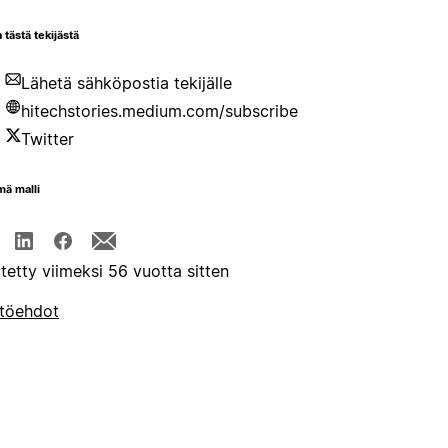
 tästä tekijästä
Lähetä sähköpostia tekijälle
hitechstories.medium.com/subscribe
Twitter
mä malli
itetty viimeksi 56 vuotta sitten
töehdot