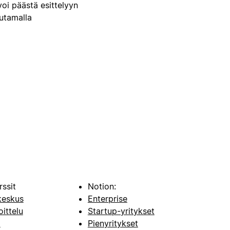
voi päästä esittelyyn
uutamalla
rssit
Notion:
keskus
Enterprise
oittelu
Startup-yritykset
i
Pienyritykset