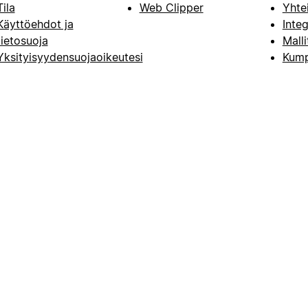
Tila
Web Clipper
Yhte
Käyttöehdot ja
Integ
tietosuoja
Malli
Yksityisyydensuojaoikeutesi
Kump